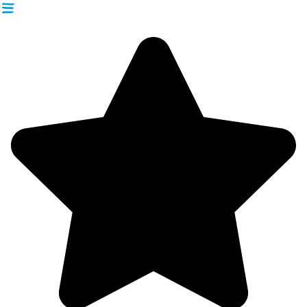
Videre
til
indhold