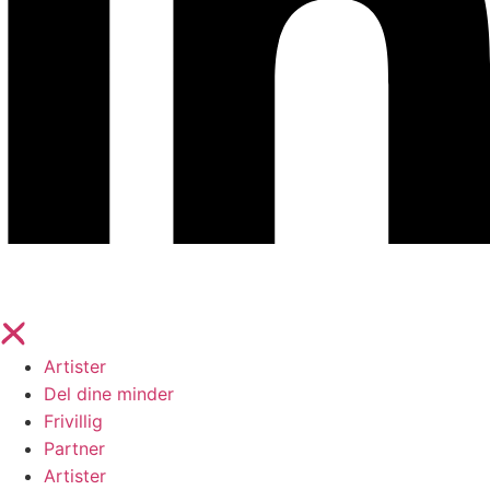
Artister
Del dine minder
Frivillig
Partner
Artister