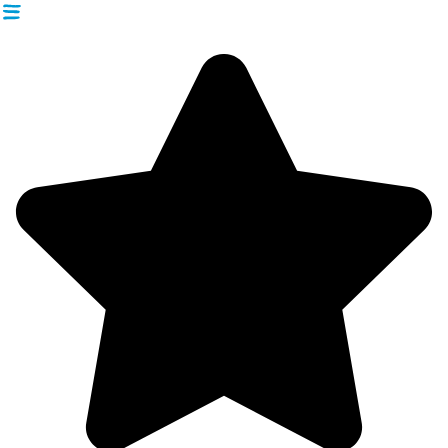
Videre
til
indhold