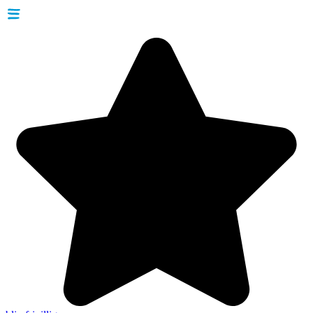
Videre
til
indhold