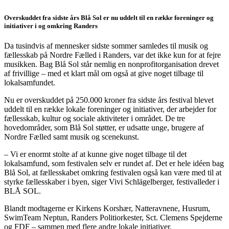
Overskuddet fra sidste års Blå Sol er nu uddelt til en række foreninger og
initiativer i og omkring Randers
Da tusindvis af mennesker sidste sommer samledes til musik og
fællesskab på Nordre Fælled i Randers, var det ikke kun for at fejre
musikken. Bag Blå Sol står nemlig en nonprofitorganisation drevet
af frivillige – med et klart mål om også at give noget tilbage til
lokalsamfundet.
Nu er overskuddet på 250.000 kroner fra sidste års festival blevet
uddelt til en række lokale foreninger og initiativer, der arbejder for
fællesskab, kultur og sociale aktiviteter i området. De tre
hovedområder, som Blå Sol støtter, er udsatte unge, brugere af
Nordre Fælled samt musik og scenekunst.
– Vi er enormt stolte af at kunne give noget tilbage til det
lokalsamfund, som festivalen selv er rundet af. Det er hele idéen bag
Blå Sol, at fællesskabet omkring festivalen også kan være med til at
styrke fællesskaber i byen, siger Vivi Schlägelberger, festivalleder i
BLÅ SOL.
Blandt modtagerne er Kirkens Korshær, Natteravnene, Husrum,
SwimTeam Neptun, Randers Politiorkester, Sct. Clemens Spejderne
og FDF – sammen med flere andre lokale initiativer.