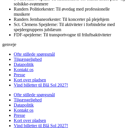
solsikke-svømmere
Randers Politiorkester: Til øvedag med professionelle
musikere
Randers Jernbaneorkester: Til koncerter på plejehjem
Sct. Clemens Spejderne: Til aktiviteter i forbindelse med
spejdergruppens jubilæum
FDF-spejderne: Til transportvogne til friluftsaktiviteter
genveje
Ofte stillede spørgsmål
Tilgængelighed
Datapolitik
Kontakt os
Presse
Kort over pladsen
Vind billetter til Blå Sol 2027!
Ofte stillede spørgsmål
Tilgængelighed
Datapolitik
Kontakt os
Presse
Kort over pladsen
Vind billetter til Blå Sol 2027!