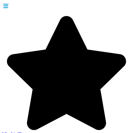
Videre
til
indhold