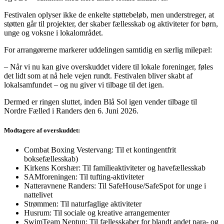
Festivalen oplyser ikke de enkelte støttebeløb, men understreger, at
støtten går til projekter, der skaber fællesskab og aktiviteter for børn,
unge og voksne i lokalområdet.
For arrangørerne markerer uddelingen samtidig en særlig milepæl:
– Når vi nu kan give overskuddet videre til lokale foreninger, føles
det lidt som at nå hele vejen rundt. Festivalen bliver skabt af
lokalsamfundet – og nu giver vi tilbage til det igen.
Dermed er ringen sluttet, inden Blå Sol igen vender tilbage til
Nordre Fælled i Randers den 6. Juni 2026.
Modtagere af overskuddet:
Combat Boxing Vestervang: Til et kontingentfrit
boksefællesskab)
Kirkens Korshær: Til familieaktiviteter og havefællesskab
SAMforeningen: Til tufting-aktiviteter
Natteravnene Randers: Til SafeHouse/SafeSpot for unge i
nattelivet
Strømmen: Til naturfaglige aktiviteter
Husrum: Til sociale og kreative arrangementer
SwimTeam Neptun: Til fællesskaber for blandt andet para- og